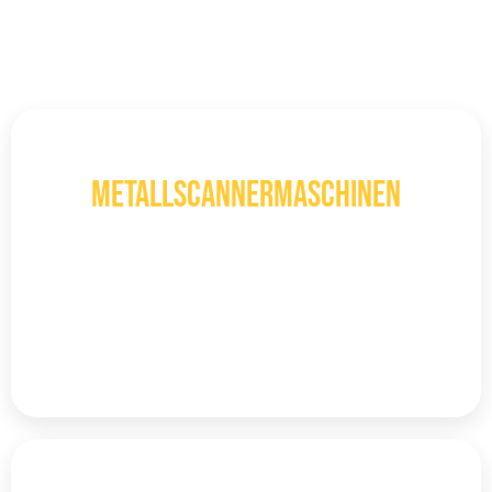
besten Preisen und in höchster Qualität aufspüren.
3D
Metallscannermaschinen
Lokalisieren Sie Ihr Ziel vor dem Graben
mithilfe von 3D-Bildgebungs-
Metalldetektoren mit Scantechnologie.
Mehr entdecken
LRL