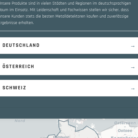
Unsere Produkte sind in vielen Städten und Regionen im deutschsprachigen
Raum im Einsatz. Mit Leidenschaft und Fachwissen stellen wir sicher, dass
unsere Kunden stets die besten Metalldetektoren kaufen und zuverlässige
Ergebnisse erhalten.
→
DEUTSCHLAND
→
ÖSTERREICH
→
SCHWEIZ