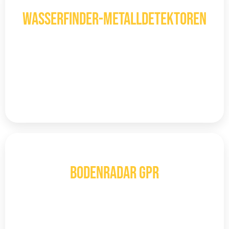
WF
Wasserfinder-Metalldetektoren
Ein unterirdischer Wasserdetektor ist
ein spezialisiertes Gerät, das entwickelt
wurde um Wasserquellen unter der
Mehr entdecken
GPR
Bodenradar GPR
Bodenradar GPR gilt heute als eine der
fortschrittlichsten Technologien zur