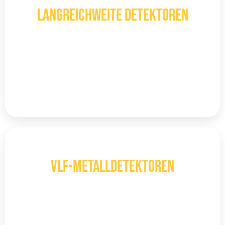
LANGREICHWEITE DETEKTOREN
Langstreckensensoren erkennen Metalle
und Schätze schnell und präzise, ​​selbst in
den schwierigsten Umgebungen.
Mehr entdecken
VLF
VLF-Metalldetektoren
Die bekanntesten Gerätetypen aufgrund
ihrer Fähigkeit, verschiedene
Mineralienarten zu entdecken.