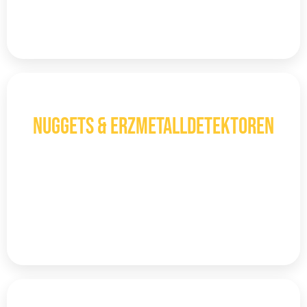
Mehr entdecken
ORE
Nuggets & Erzmetalldetektoren
aufgrund ihrer einfachen Handhabung und
ihrer Fähigkeit, verschiedene
Mineralienarten zu entdecken
Mehr entdecken