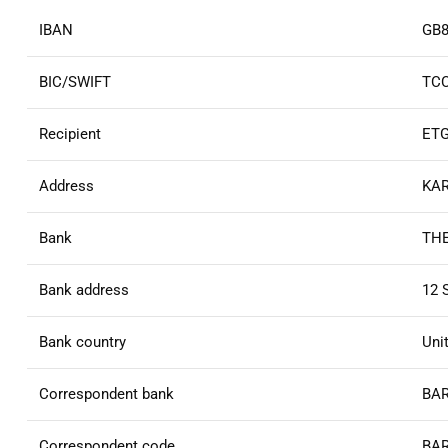
IBAN
GB8
BIC/SWIFT
TC
Recipient
ET
Address
KAR
Bank
THE
Bank address
12 
Bank country
Uni
Correspondent bank
BAR
Correspondent code
BA