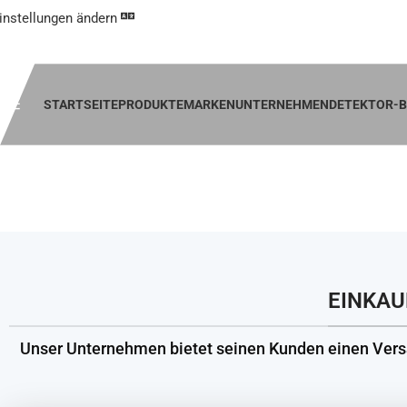
instellungen ändern
Metalldete
STARTSEITE
PRODUKTE
MARKEN
UNTERNEHMEN
DETEKTOR-B
K
EINKAU
Unser Unternehmen bietet seinen Kunden einen Vers