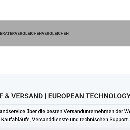
ktoren Shop in Deutschland – Garantie & schneller Versand
ERATER
VERGLEICHENVERGLEICHEN
auf und Versa
Startseite
Kauf und Versand
F & VERSAND | EUROPEAN TECHNOLOG
andservice über die besten Versandunternehmen der We
Kaufabläufe, Versanddienste und technischen Support.