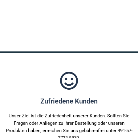
Goldobjekte in erheblichen Tiefen, selbst in stark
sowohl an ambitionierte Bastler als auch an Profis
mineralisierten Böden.
richten, bieten sie auch Modelle an, die
benutzerfreundlich genug für Einsteiger sind, die
ernsthaft in die Metalldetektion einsteigen möchten und
bereit sind, in hochwertige Ausrüstung zu investieren.
Zufriedene Kunden
Unser Ziel ist die Zufriedenheit unserer Kunden. Sollten Sie
Fragen oder Anliegen zu Ihrer Bestellung oder unseren
Produkten haben, erreichen Sie uns gebührenfrei unter 491-57-
3733-8870.