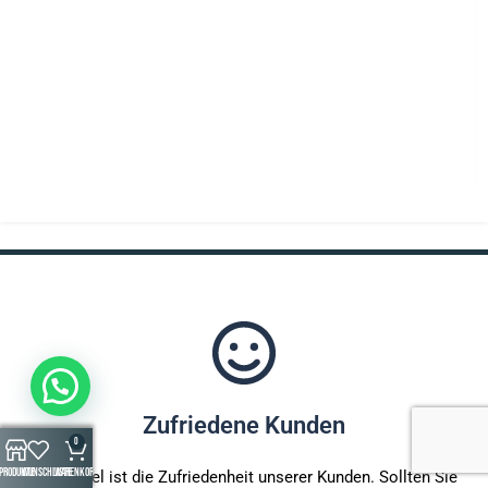
Zufriedene Kunden
0
Produkte
Wunschliste
Warenkorb
Unser Ziel ist die Zufriedenheit unserer Kunden. Sollten Sie