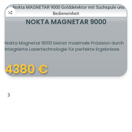
NOKTA MAGNETAR 9000
Nokta Magnetar 9000 bietet maximale Präzision durch
integrierte Lasertechnologie für perfekte Ergebnisse.
4380
€