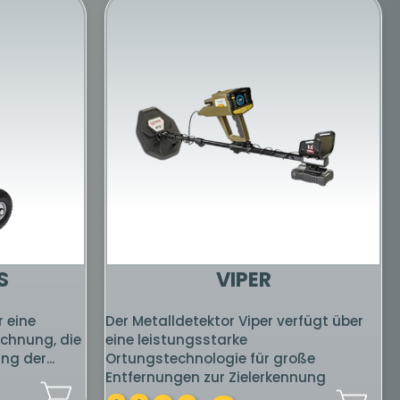
O NEW
KLAYZER GR PRO
Klayzer Gr Pro verwendet die
bietet eine
effizientesten Systeme mit
ere Systeme
Hochfrequenzwellentechnologien
nscanner