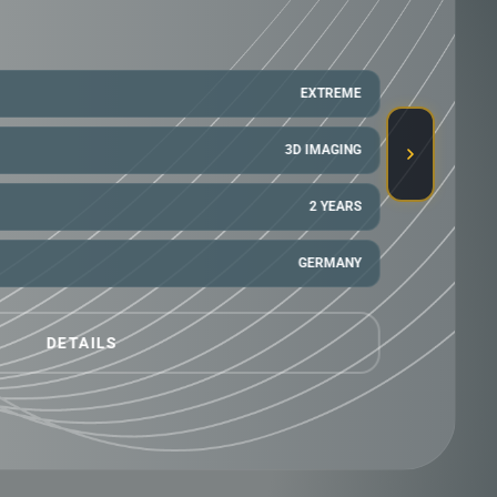
40 METER
5 SYSTEMS
3 YEARS
GERMANY
DETAILS