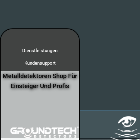
Dienstleistungen
Kundensupport
Metalldetektoren Shop Für
Einsteiger Und Profis