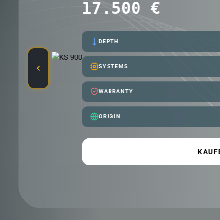
2.999 €
DEPTH
SYSTEMS
WARRANTY
ORIGIN
K