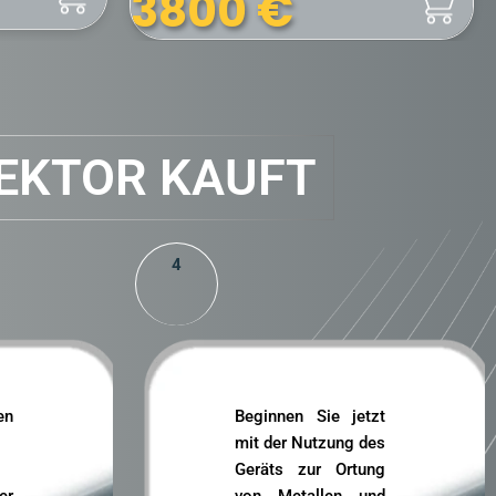
3400
€
EKTOR KAUFT
4
en
Beginnen Sie jetzt
mit der Nutzung des
Geräts zur Ortung
r
von Metallen und