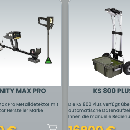
 LEGEND METAL
MEGA SCAN PR
DETECTOR
EDITION
etektor Gold Legend der
Mega Scan Pro New Edition 
chnology Group ist ein
Mehrzwecklösung für mehr
ertes Gerät für Anfänger
Kombiniert einen 3D-Bode