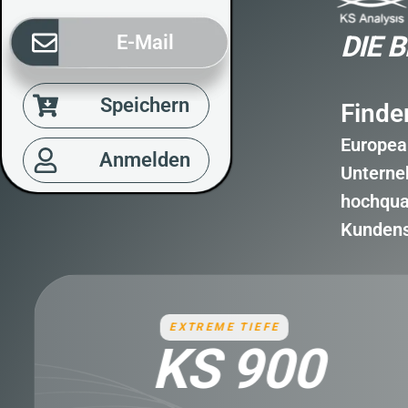
DIE 
E-Mail
Speichern
Finde
Europea
Anmelden
Unterne
hochqua
Kundense
PROFESSIONELLE GOLDSUCHE
GOLD LE