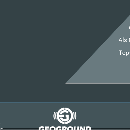
Als 
Top