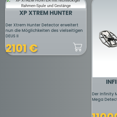
GR 3 PLUS
GOLD
Conrad gr 3 plus Metalldetektor ist ein
Der Metalld
unterirdisches Bildgebungsgerät, das
European Te
Unterschiede unter der Erde erkennt
empfehlensw
und...