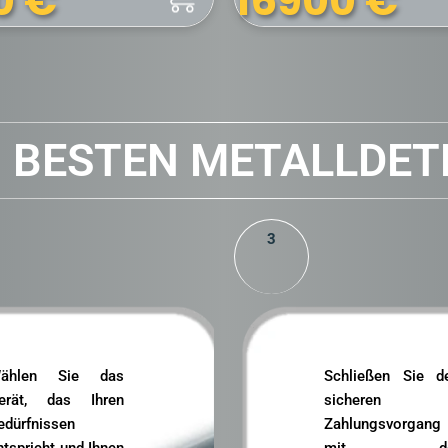
5799
€
9
€
N BESTEN METALLDET
3
ählen Sie das
Schließen Sie d
erät, das Ihren
sicheren
edürfnissen
Zahlungsvorgang
ntspricht und Ihnen
mit de