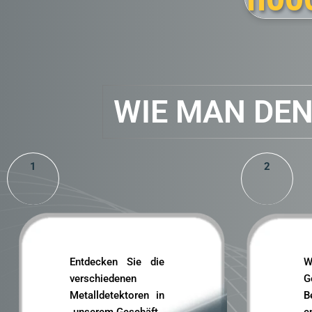
1300
€
299
WIE MAN DE
1
2
Entdecken Sie die
W
verschiedenen
G
Metalldetektoren in
B
unserem Geschäft.
e