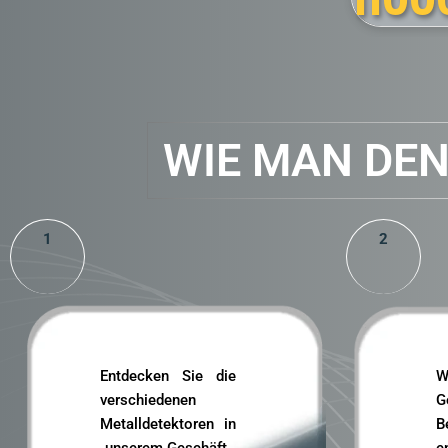
1300
€
299
WIE MAN DE
1
2
Entdecken Sie die
W
verschiedenen
G
Metalldetektoren in
B
unserem Geschäft.
e