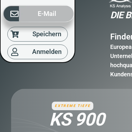
DIE 
E-Mail
Speichern
Finde
Europea
Anmelden
Unterne
hochqua
Kundense
PROFESSIONELLE GOLDSUCHE
GOLD LE