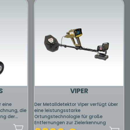
O NEW
KLAYZER GR PRO
Klayzer Gr Pro verwendet die
bietet eine
effizientesten Systeme mit
ere Systeme
Hochfrequenzwellentechnologien
nscanner