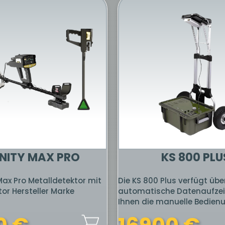
 LEGEND METAL
MEGA SCAN PR
DETECTOR
EDITION
etektor Gold Legend der
Mega Scan Pro New Edition 
chnology Group ist ein
Mehrzwecklösung für mehr
ertes Gerät für Anfänger
Kombiniert einen 3D-Bode