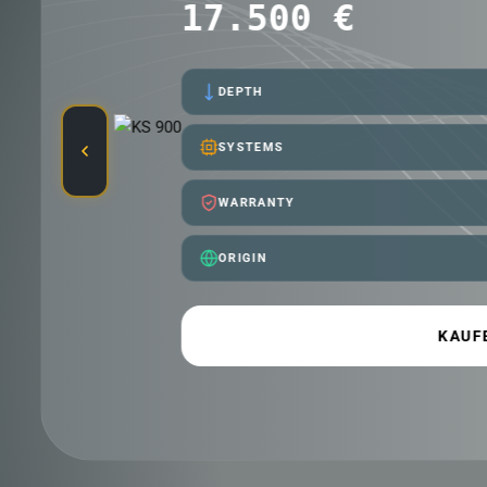
2.999 €
DEPTH
SYSTEMS
WARRANTY
ORIGIN
K