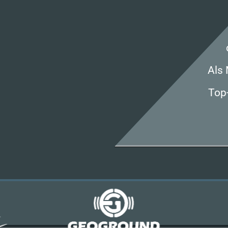
Als 
Top