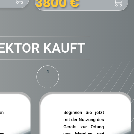
3400
€
EKTOR KAUFT
4
en
Beginnen Sie jetzt
mit der Nutzung des
Geräts zur Ortung
r
von Metallen und