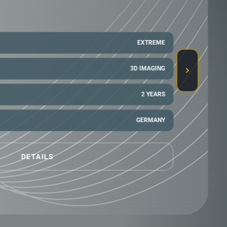
40 METER
5 SYSTEMS
3 YEARS
GERMANY
DETAILS