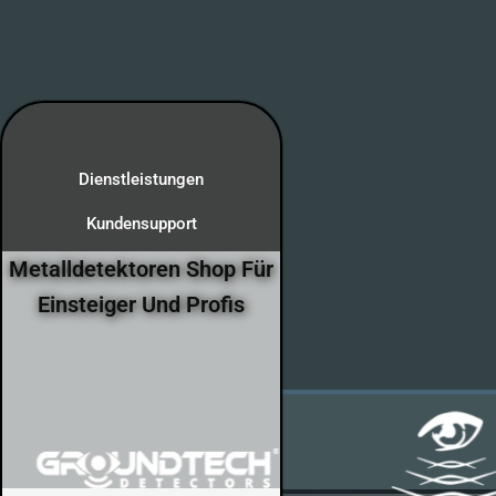
Dienstleistungen
Kundensupport
Metalldetektoren Shop Für
Einsteiger Und Profis