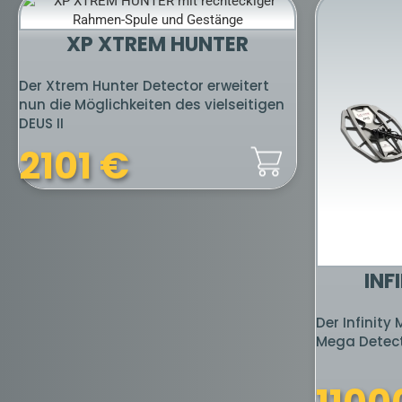
GR 3 PLUS
GOLD
Conrad gr 3 plus Metalldetektor ist ein
Der Metalld
unterirdisches Bildgebungsgerät, das
European Te
Unterschiede unter der Erde erkennt
empfehlensw
und...