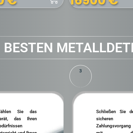
5799
€
9
€
N BESTEN METALLDET
3
ählen Sie das
Schließen Sie d
erät, das Ihren
sicheren
edürfnissen
Zahlungsvorgang
ntspricht und Ihnen
mit de