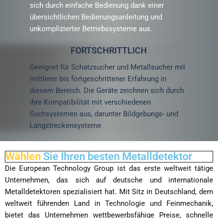
sich durch einfache Bedienung dank einer
übersichtlichen Bedienungsanleitung und
unkomplizierter Betriebssysteme aus.
FORTSCHRITTLICH
Geeignet für Schatzsucher und Metallsucher mit
mittlerer bis fortgeschrittener Erfahrung in
diesem Bereich. Die Geräte zeichnen sich durch
ihre Kompatibilität mit verschiedenen
Suchsystemen aus, darunter Bildgebungs- und
Langstreckensysteme
Wählen
Sie Ihren besten Metalldetektor
Die European Technology Group ist das erste weltweit tätige
Unternehmen, das sich auf deutsche und internationale
Metalldetektoren spezialisiert hat. Mit Sitz in Deutschland, dem
weltweit führenden Land in Technologie und Feinmechanik,
bietet das Unternehmen wettbewerbsfähige Preise, schnelle