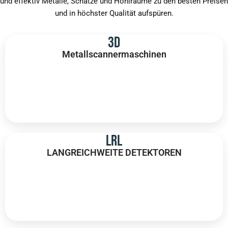
und effektiv Metalle, Schätze und Hohlräume zu den besten Preisen
und in höchster Qualität aufspüren.
3D
Metallscannermaschinen
Lokalisieren Sie Ihr Ziel vor dem Graben
mithilfe von 3D-Bildgebungs-
Metalldetektoren mit Scantechnologie.
Mehr entdecken
LRL
LANGREICHWEITE DETEKTOREN
Langstreckensensoren erkennen Metalle
und Schätze schnell und präzise, ​​selbst in
den schwierigsten Umgebungen.
Mehr entdecken