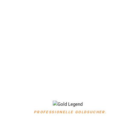
Finden Sie die besten
Metalldetektoren von European
Technology Group
European Technology Group ist das weltweit führende
Unternehmen für Metalldetektoren. Das Unternehmen hat
seinen Sitz in Deutschland, dem industriestärksten Land der
Welt mit einer hochqualitativen Industrie. Es bietet beste Preise,
schnellen weltweiten Versand und einen Online-Kundenservice
durch ein Team spezialisierter Ingenieure.
PROFESSIONELLE GOLDSUCHER.
GOLD LEGEND
2.999 €