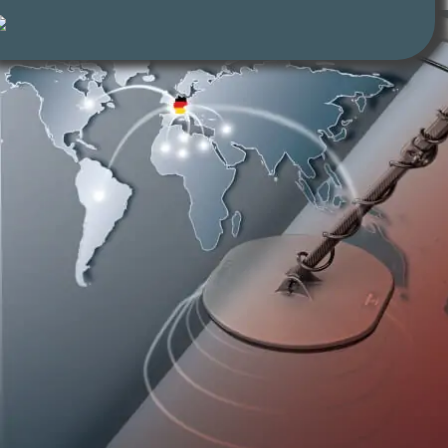
ETG GmbH
European Technology Group
Jetzt ist der perfekte Zeitpunkt,
die passenden Metalldetektoren zu kaufen.
Als Metalldetektoren-Shop bieten wir Beratung,
Top-Marken, Garantie und schnellen Versand –
in Deutschland und weltweit.
Dienstleistungen