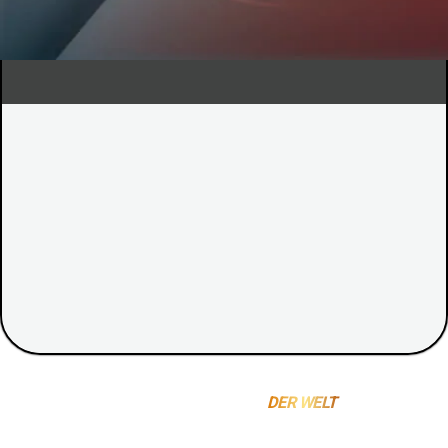
Kundensupport
Metalldetektoren Shop für Einsteiger und Profis
E-Mail
Speichern
Anmelden
DIE BESTEN METALLDETEKTOREN
DER WELT