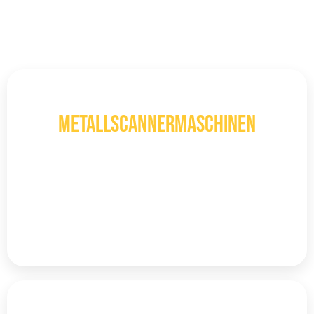
besten Preisen und in höchster Qualität aufspüren.
3D
Metallscannermaschinen
Lokalisieren Sie Ihr Ziel vor dem Graben
mithilfe von 3D-Bildgebungs-
Metalldetektoren mit Scantechnologie.
Mehr entdecken
LRL