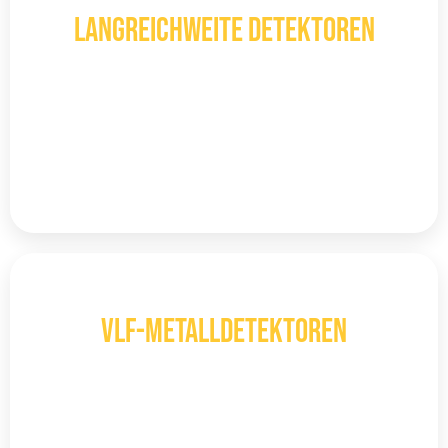
LANGREICHWEITE DETEKTOREN
Langstreckensensoren erkennen Metalle
und Schätze schnell und präzise, ​​selbst in
den schwierigsten Umgebungen.
Mehr entdecken
VLF
VLF-Metalldetektoren
Die bekanntesten Gerätetypen aufgrund
ihrer Fähigkeit, verschiedene
Mineralienarten zu entdecken.