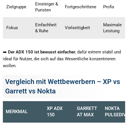
Einsteiger &
Zielgruppe
Fortgeschrittene
Profis
Puristen
Einfachheit
Maximale
Fokus
Vielseitigkeit
& Ruhe
Leistung
➡️
Der ADX 150 ist bewusst einfacher
, dafür extrem stabil und
ideal für Nutzer, die sich auf das Wesentliche konzentrieren
wollen.
Vergleich mit Wettbewerbern – XP vs
Garrett vs Nokta
XP ADX
GARRETT
NOKTA
MERKMAL
150
AT MAX
PULSEDIV