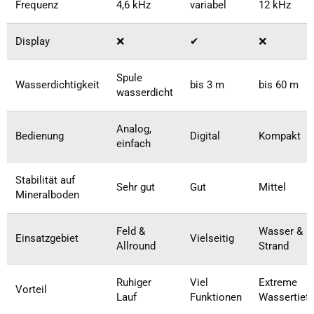
Frequenz
4,6 kHz
variabel
12 kHz
Display
❌
✔
❌
Spule
Wasserdichtigkeit
bis 3 m
bis 60 m
wasserdicht
Analog,
Bedienung
Digital
Kompakt
einfach
Stabilität auf
Sehr gut
Gut
Mittel
Mineralboden
Feld &
Wasser &
Einsatzgebiet
Vielseitig
Allround
Strand
Ruhiger
Viel
Extreme
Vorteil
Lauf
Funktionen
Wassertief