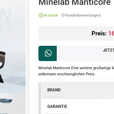
Minelab Manticore
In stock
(
0
Kundenbewertungen)
Preis:
1
JETZ
Minelab Manticore Eine weitere großartige 
jedermann erschwinglichen Preis.
BRAND
GARANTIE