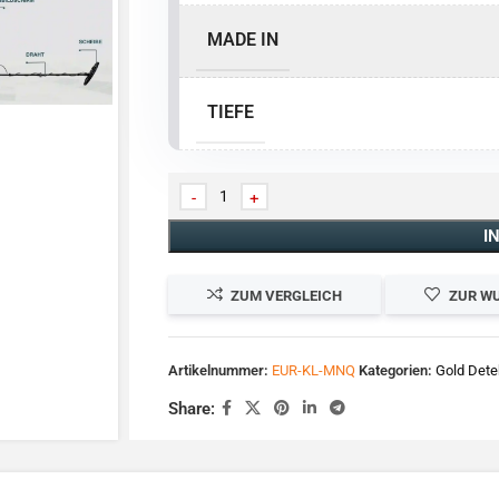
MADE IN
TIEFE
I
ZUM VERGLEICH
ZUR W
Artikelnummer:
EUR-KL-MNQ
Kategorien:
Gold Dete
Share: