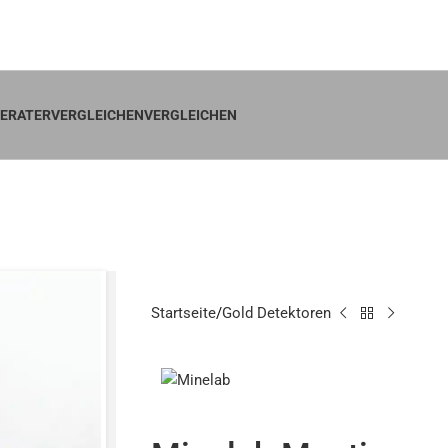
ktoren Shop in Deutschland – Garantie & schneller Versand
ERATER
VERGLEICHENVERGLEICHEN
inelab Mantico
Startseite
Gold Detektoren