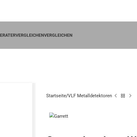
ktoren Shop in Deutschland – Garantie & schneller Versand
ERATER
VERGLEICHENVERGLEICHEN
ce Apex Wirele
Startseite
VLF Metalldetektoren